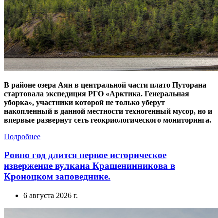
В районе озера Аян в центральной части плато Путорана
стартовала экспедиция РГО «Арктика. Генеральная
уборка», участники которой не только уберут
накопленный в данной местности техногенный мусор, но и
впервые развернут сеть геокриологического мониторинга.
Подробнее
Ровно год длится первое историческое
извержение вулкана Крашенинникова в
Кроноцком заповеднике.
6 августа 2026 г.