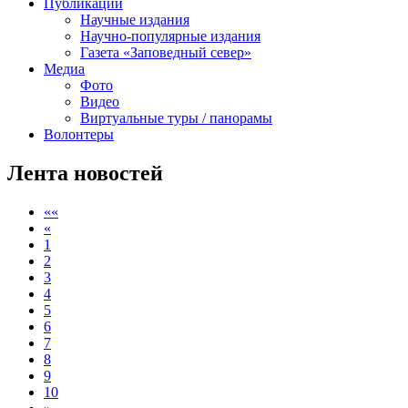
Публикации
Научные издания
Научно-популярные издания
Газета «Заповедный север»
Медиа
Фото
Видео
Виртуальные туры / панорамы
Волонтеры
Лента новостей
««
«
1
2
3
4
5
6
7
8
9
10