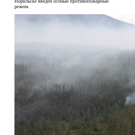
Норильске введён особый противопожарный
режим.