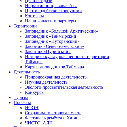
Цели и задачи
Нормативно-правовая база
Противодействие коррупции
Контакты
Наши коллеги и партнеры
Территории
Заповедник «Большой Арктический»
Заповедник «Таймырский»
Заповедник «Путоранский»
Заказник «Североземельский»
Заказник «Пуринский»
Историко-культурная ценность территории
Таймыра
Карты заповедников Таймыра
Деятельность
Природоохранная деятельность
Научная деятельность
Эколого-просветительская деятельность
Конкурсы
Туризм
Проекты
НООН
Сохраним толсторога вместе
Фестиваль ремёсел в Хатанге
ЧИСТО_АЯН