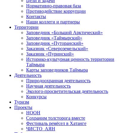
Цели и задачи
Нормативно-правовая база
Противодействие коррупции
Контакты
Наши коллеги и партнеры
Территории
Заповедник «Большой Арктический»
Заповедник «Таймырский»
Заповедник «Путоранский»
Заказник «Североземельский»
Заказник «Пуринский»
Историко-культурная ценность территории
Таймыра
Карты заповедников Таймыра
Деятельность
Природоохранная деятельность
Научная деятельность
Эколого-просветительская деятельность
Конкурсы
Туризм
Проекты
НООН
Сохраним толсторога вместе
Фестиваль ремёсел в Хатанге
ЧИСТО_АЯН