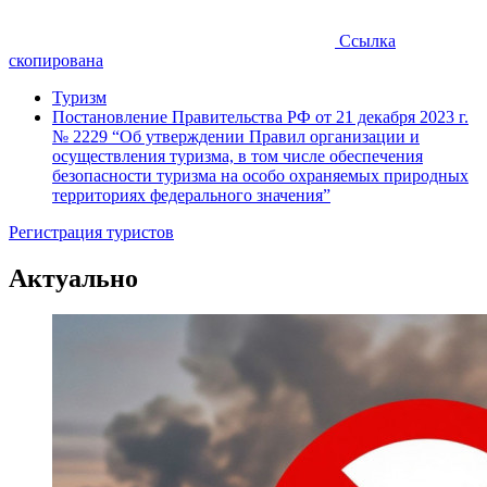
Ссылка
скопирована
Туризм
Постановление Правительства РФ от 21 декабря 2023 г.
№ 2229 “Об утверждении Правил организации и
осуществления туризма, в том числе обеспечения
безопасности туризма на особо охраняемых природных
территориях федерального значения”
Регистрация туристов
Актуально