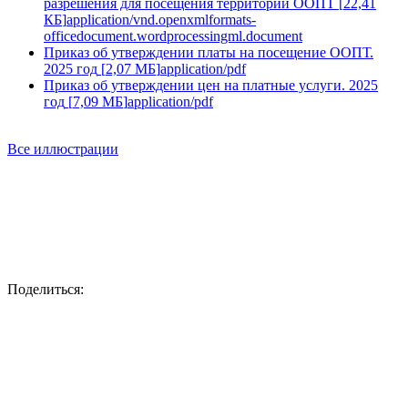
разрешения для посещения территории ООПТ
[
22,41
КБ
]
application/vnd.openxmlformats-
officedocument.wordprocessingml.document
Приказ об утверждении платы на посещение ООПТ.
2025 год
[
2,07 МБ
]
application/pdf
Приказ об утверждении цен на платные услуги. 2025
год
[
7,09 МБ
]
application/pdf
Все иллюстрации
Поделиться: