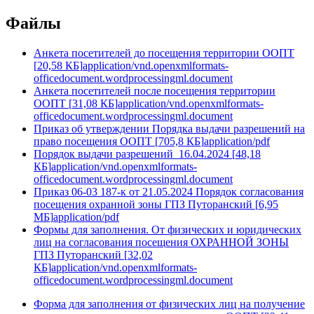
Файлы
Анкета посетителей до посещения территории ООПТ
[
20,58 КБ
]
application/vnd.openxmlformats-
officedocument.wordprocessingml.document
Анкета посетителей после посещения территории
ООПТ
[
31,08 КБ
]
application/vnd.openxmlformats-
officedocument.wordprocessingml.document
Приказ об утверждении Порядка выдачи разрешений на
право посещения ООПТ
[
705,8 КБ
]
application/pdf
Порядок выдачи разрешений_16.04.2024
[
48,18
КБ
]
application/vnd.openxmlformats-
officedocument.wordprocessingml.document
Приказ 06-03 187-к от 21.05.2024 Порядок согласования
посещения охранной зоны ГПЗ Путоранский
[
6,95
МБ
]
application/pdf
Формы для заполнения. От физических и юридических
лиц на согласования посещения ОХРАННОЙ ЗОНЫ
ГПЗ Путоранский
[
32,02
КБ
]
application/vnd.openxmlformats-
officedocument.wordprocessingml.document
Форма для заполнения от физических лиц на получение