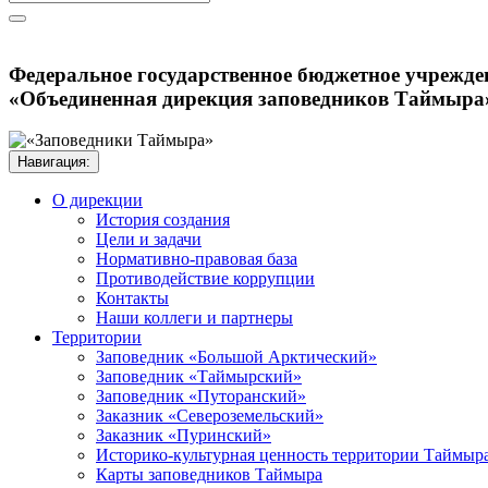
Федеральное государственное бюджетное учрежде
«Объединенная дирекция заповедников Таймыра
Навигация:
О дирекции
История создания
Цели и задачи
Нормативно-правовая база
Противодействие коррупции
Контакты
Наши коллеги и партнеры
Территории
Заповедник «Большой Арктический»
Заповедник «Таймырский»
Заповедник «Путоранский»
Заказник «Североземельский»
Заказник «Пуринский»
Историко-культурная ценность территории Таймыр
Карты заповедников Таймыра