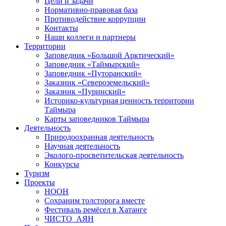
Цели и задачи
Нормативно-правовая база
Противодействие коррупции
Контакты
Наши коллеги и партнеры
Территории
Заповедник «Большой Арктический»
Заповедник «Таймырский»
Заповедник «Путоранский»
Заказник «Североземельский»
Заказник «Пуринский»
Историко-культурная ценность территории
Таймыра
Карты заповедников Таймыра
Деятельность
Природоохранная деятельность
Научная деятельность
Эколого-просветительская деятельность
Конкурсы
Туризм
Проекты
НООН
Сохраним толсторога вместе
Фестиваль ремёсел в Хатанге
ЧИСТО_АЯН