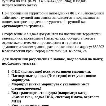
рабочих дня до предполагаемой даты поездки,
проинформировать отдел экологического просвещения и
туризма по тел. (8-3919 49-04-14 (доб. 204)) и подать
исправленную заявку.
При посещении территории заповедника ФГБУ «Заповедники
Таймыра» группой лиц заявка заполняется и подписывается
лицом, которое определено туристской группой как
«руководитель группы».
Оформление и выдача документов на посещение территории
заповедника, проведение Инструктажа, осуществляется в
отделе экологического просвещения и туризма в
административном здании, расположенного по адресу: 663302
Красноярский край, город Норильск, ул. Кирова, 24
Для получения разрешения в заявке, подаваемой на почту,
необходимо указать:
ФИО (полностью) всех участников маршрута.
Паспортные данные (№ и серия) всех участников
маршрута.
Маршрут (нитка маршрута с указанием мест
стоянок/ночевок)
Вид транспорта, тип судна (например: катер
«Камчатка», лодка ПВХ, снегоход Ямаха, вертолет