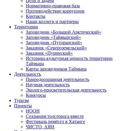
О дирекции
История создания
Цели и задачи
Нормативно-правовая база
Противодействие коррупции
Контакты
Наши коллеги и партнеры
Территории
Заповедник «Большой Арктический»
Заповедник «Таймырский»
Заповедник «Путоранский»
Заказник «Североземельский»
Заказник «Пуринский»
Историко-культурная ценность территории
Таймыра
Карты заповедников Таймыра
Деятельность
Природоохранная деятельность
Научная деятельность
Эколого-просветительская деятельность
Конкурсы
Туризм
Проекты
НООН
Сохраним толсторога вместе