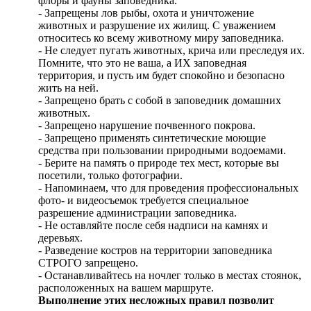
корни являются важным звеном среди всех
компонентов ландшафта и обеспечивают взаимосвязь
флоры и фауны заповедника.
- Запрещены лов рыбы, охота и уничтожение
животных и разрушение их жилищ. С уважением
относитесь ко всему животному миру заповедника.
- Не следует пугать животных, крича или преследуя их.
Помните, что это не ваша, а ИХ заповедная
территория, и пусть им будет спокойно и безопасно
жить на ней.
- Запрещено брать с собой в заповедник домашних
животных.
- Запрещено нарушение почвенного покрова.
- Запрещено применять синтетические моющие
средства при пользовании природными водоемами.
- Берите на память о природе тех мест, которые вы
посетили, только фотографии.
- Напоминаем, что для проведения профессиональных
фото- и видеосъемок требуется специальное
разрешение администрации заповедника.
- Не оставляйте после себя надписи на камнях и
деревьях.
- Разведение костров на территории заповедника
СТРОГО запрещено.
- Останавливайтесь на ночлег только в местах стоянок,