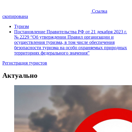
Ссылка
скопирована
Туризм
Постановление Правительства РФ от 21 декабря 2023 г.
№ 2229 “Об утверждении Правил организации и
осуществления туризма, в том числе обеспечения
безопасности туризма на особо охраняемых природных
территориях федерального значения”
Регистрация туристов
Актуально