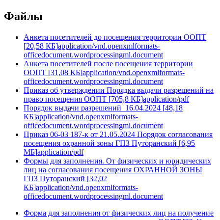
Файлы
Анкета посетителей до посещения территории ООПТ
[
20,58 КБ
]
application/vnd.openxmlformats-
officedocument.wordprocessingml.document
Анкета посетителей после посещения территории
ООПТ
[
31,08 КБ
]
application/vnd.openxmlformats-
officedocument.wordprocessingml.document
Приказ об утверждении Порядка выдачи разрешений на
право посещения ООПТ
[
705,8 КБ
]
application/pdf
Порядок выдачи разрешений_16.04.2024
[
48,18
КБ
]
application/vnd.openxmlformats-
officedocument.wordprocessingml.document
Приказ 06-03 187-к от 21.05.2024 Порядок согласования
посещения охранной зоны ГПЗ Путоранский
[
6,95
МБ
]
application/pdf
Формы для заполнения. От физических и юридических
лиц на согласования посещения ОХРАННОЙ ЗОНЫ
ГПЗ Путоранский
[
32,02
КБ
]
application/vnd.openxmlformats-
officedocument.wordprocessingml.document