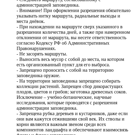
пребывания на маршруте.
- Следовать маршруту, согласованному с
администрацией заповедника.
- Внимание! При оформлении разрешения обязательно
указывать нитку маршрута, радиальные выходы и
места днёвок.
- При нахождении на маршруте сверх указанного в
разрешении количества дней, а также при намеренном
отклонении от маршрута, вы несете ответственность
согласно Кодексу РФ об Административных
Правонарушениях.
- Не засорять маршруты.
- Выносить весь мусор с собой до места, на котором
есть организованный пункт для его выброса.
- Запрещено проносить с собой на территорию
заповедника оружие.
- На территории заповедника запрещено собирать
коллекции растений. Запрещен сбор дикорастущих
плодов, цветов и грибов; заготовка древесных соков.
Исключение – учебно-ботанические, научные
исследования, которые проводятся с разрешения
администрации заповедника.
- Запрещена рубка деревьев и кустарников, даже если
они вам кажутся отжившими свой век. Их стволы и