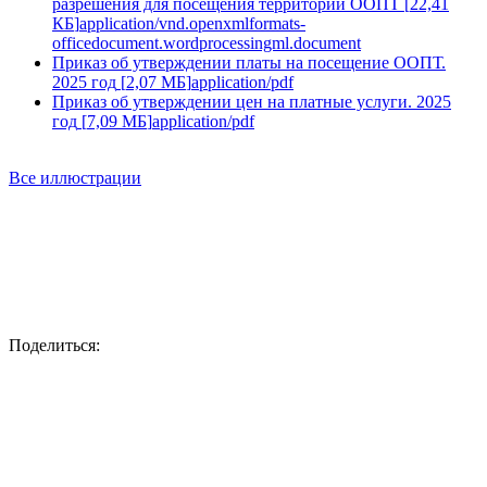
Форма для заполнения от физических лиц на получение
разрешения для посещения территории ООПТ
[
22,41
КБ
]
application/vnd.openxmlformats-
officedocument.wordprocessingml.document
Приказ об утверждении платы на посещение ООПТ.
2025 год
[
2,07 МБ
]
application/pdf
Приказ об утверждении цен на платные услуги. 2025
год
[
7,09 МБ
]
application/pdf
Все иллюстрации
Поделиться: