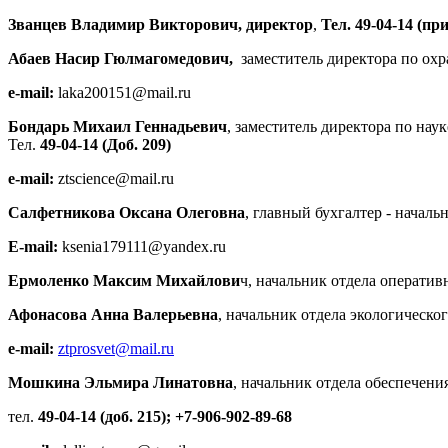
Званцев Владимир Викторович, директор
,
Тел.
49-04-14
(пр
Абаев Насир Гюлмагомедович,
заместитель директора по охр
е
-mail:
laka200151@mail.ru
Бондарь Михаил Геннадьевич
, заместитель директора по на
Тел.
49-04-14
(Доб. 209)
е
-mail:
ztscience@mail.ru
Салфетникова Оксана Олеговна
, главный бухгалтер - началь
E-mail:
ksenia179111@yandex.ru
Ермоленко Максим Михайлови
ч, начальник отдела операти
Афонасова Анна Валерьевна
, начальник отдела экологическо
e-mail:
ztprosvet@mail.ru
Мошкина Эльмира Линатовна
, начальник отдела обеспечени
тел.
49-04-14 (доб. 215); +7-906-902-89-68