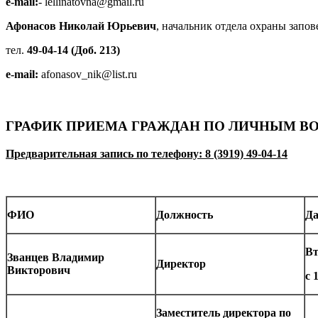
e-mail:
- lellinatovna@gmail.ru
Афонасов Николай Юрьевич
, начальник отдела охраны запо
тел.
49-04-14 (Доб. 213)
e-mail:
afonasov_nik@list.ru
ГРАФИК ПРИЕМА ГРАЖДАН ПО ЛИЧНЫМ В
Предварительная запись по телефону: 8 (3919) 49-04-14
ФИО
Должность
Да
Вт
Званцев Владимир
Директор
Викторович
с 
Заместитель директора по