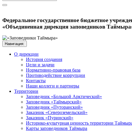
Федеральное государственное бюджетное учрежде
«Объединенная дирекция заповедников Таймыра
Навигация:
О дирекции
История создания
Цели и задачи
Нормативно-правовая база
Противодействие коррупции
Контакты
Наши коллеги и партнеры
Территории
Заповедник «Большой Арктический»
Заповедник «Таймырский»
Заповедник «Путоранский»
Заказник «Североземельский»
Заказник «Пуринский»
Историко-культурная ценность территории Таймыр
Карты заповедников Таймыра