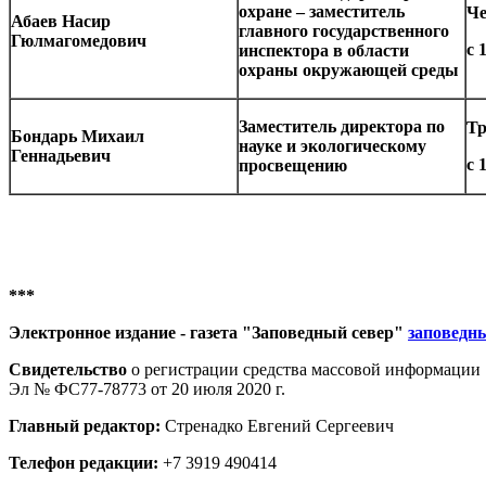
охране – заместитель
Че
Абаев Насир
главного государственного
Гюлмагомедович
с 
инспектора в области
охраны окружающей среды
Заместитель директора по
Тр
Бондарь Михаил
науке и экологическому
Геннадьевич
с 
просвещению
***
Электронное издание - газета "Заповедный север"
заповедн
Свидетельство
о регистрации средства массовой информации
Эл № ФС77-78773 от 20 июля 2020 г.
Главный редактор:
Стренадко Евгений Сергеевич
Телефон редакции:
+7 3919 490414