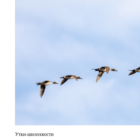
Утки-шилохвости