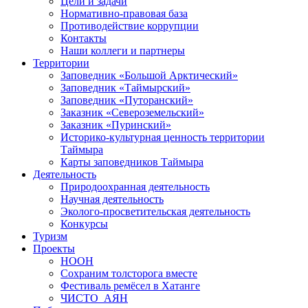
Цели и задачи
Нормативно-правовая база
Противодействие коррупции
Контакты
Наши коллеги и партнеры
Территории
Заповедник «Большой Арктический»
Заповедник «Таймырский»
Заповедник «Путоранский»
Заказник «Североземельский»
Заказник «Пуринский»
Историко-культурная ценность территории
Таймыра
Карты заповедников Таймыра
Деятельность
Природоохранная деятельность
Научная деятельность
Эколого-просветительская деятельность
Конкурсы
Туризм
Проекты
НООН
Сохраним толсторога вместе
Фестиваль ремёсел в Хатанге
ЧИСТО_АЯН