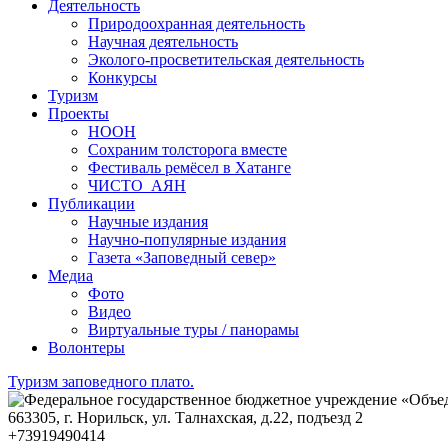
Деятельность
Природоохранная деятельность
Научная деятельность
Эколого-просветительская деятельность
Конкурсы
Туризм
Проекты
НООН
Сохраним толсторога вместе
Фестиваль ремёсел в Хатанге
ЧИСТО_АЯН
Публикации
Научные издания
Научно-популярные издания
Газета «Заповедный север»
Медиа
Фото
Видео
Виртуальные туры / панорамы
Волонтеры
Туризм заповедного плато.
663305
, г.
Норильск
,
ул. Талнахская, д.22, подъезд 2
+73919490414