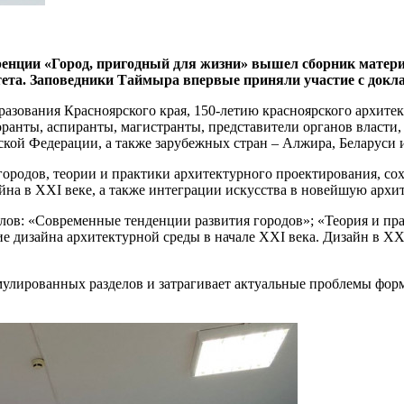
енции «Город, пригодный для жизни» вышел сборник матери
ета. Заповедники Таймыра впервые приняли участие с докла
азования Красноярского края, 150-летию красноярского архитек
оранты, аспиранты, магистранты, представители органов власти
кой Федерации, а также зарубежных стран – Алжира, Беларуси и
родов, теории и практики архитектурного проектирования, сох
айна в XXI веке, а также интеграции искусства в новейшую архи
лов: «Современные тенденции развития городов»; «Теория и пр
ие дизайна архитектурной среды в начале XXI века. Дизайн в X
мулированных разделов и затрагивает актуальные проблемы фор