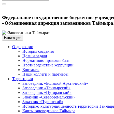
Федеральное государственное бюджетное учрежде
«Объединенная дирекция заповедников Таймыра
Навигация:
О дирекции
История создания
Цели и задачи
Нормативно-правовая база
Противодействие коррупции
Контакты
Наши коллеги и партнеры
Территории
Заповедник «Большой Арктический»
Заповедник «Таймырский»
Заповедник «Путоранский»
Заказник «Североземельский»
Заказник «Пуринский»
Историко-культурная ценность территории Таймыр
Карты заповедников Таймыра