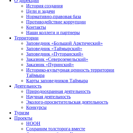
Цели и задачи
Нормативно-правовая база
Противодействие коррупции
Контакты
Наши коллеги и партнеры
Территории
Заповедник «Большой Арктический»
Заповедник «Таймырский»
Заповедник «Путоранский»
Заказник «Североземельский»
Заказник «Пуринский»
Историко-культурная ценность территории
Таймыра
Карты заповедников Таймыра
Деятельность
Природоохранная деятельность
Научная деятельность
Эколого-просветительская деятельность
Конкурсы
Туризм
Проекты
НООН
Сохраним толсторога вместе
Фестиваль ремёсел в Хатанге
ЧИСТО_АЯН