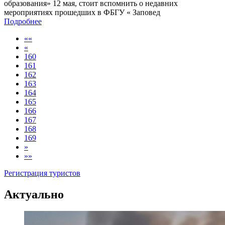
Подробнее
««
«
160
161
162
163
164
165
166
167
168
169
»
»»
Регистрация туристов
Актуально