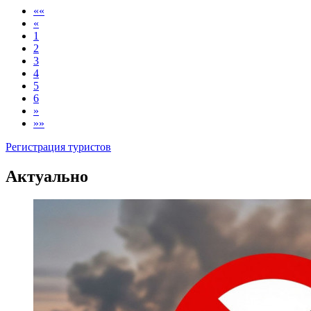
««
«
1
2
3
4
5
6
»
»»
Регистрация туристов
Актуально