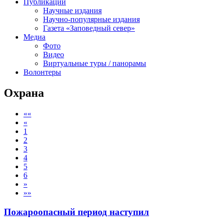
Публикации
Научные издания
Научно-популярные издания
Газета «Заповедный север»
Медиа
Фото
Видео
Виртуальные туры / панорамы
Волонтеры
Охрана
««
«
1
2
3
4
5
6
»
»»
Пожароопасный период наступил