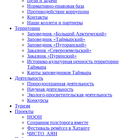
Цели и задачи
Нормативно-правовая база
Противодействие коррупции
Контакты
Наши коллеги и партнеры
Территории
Заповедник «Большой Арктический»
Заповедник «Таймырский»
Заповедник «Путоранский»
Заказник «Североземельский»
Заказник «Пуринский»
Историко-культурная ценность территории
Таймыра
Карты заповедников Таймыра
Деятельность
Природоохранная деятельность
Научная деятельность
Эколого-просветительская деятельность
Конкурсы
Туризм
Проекты
НООН
Сохраним толсторога вместе
Фестиваль ремёсел в Хатанге
ЧИСТО_АЯН