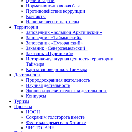
Цели и задачи
Нормативно-правовая база
Противодействие коррупции
Контакты
Наши коллеги и партнеры
Территории
Заповедник «Большой Арктический»
Заповедник «Таймырский»
Заповедник «Путоранский»
Заказник «Североземельский»
Заказник «Пуринский»
Историко-культурная ценность территории
Таймыра
Карты заповедников Таймыра
Деятельность
Природоохранная деятельность
Научная деятельность
Эколого-просветительская деятельность
Конкурсы
Туризм
Проекты
НООН
Сохраним толсторога вместе
Фестиваль ремёсел в Хатанге
ЧИСТО_АЯН