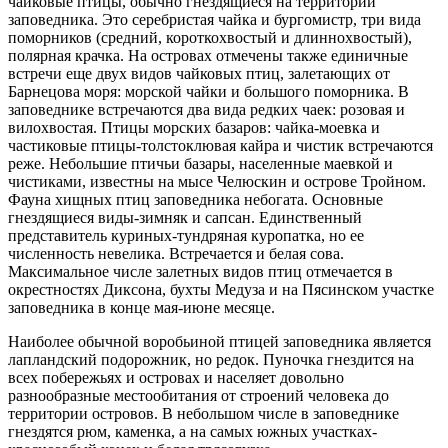
чайковые птицы, обычно гнездящиеся на территории
заповедника. Это серебристая чайка и бургомистр, три вида
поморников (средний, короткохвостый и длиннохвостый),
полярная крачка. На островах отмечены также единичные
встречи еще двух видов чайковых птиц, залетающих от
Барнецова моря: морской чайки и большого поморника. В
заповеднике встречаются два вида редких чаек: розовая и
вилохвостая. Птицы морских базаров: чайка-моевка и
частиковые птицы-толстоклювая кайра и чистик встречаются
реже. Небольшие птичьи базары, населенные маевкой и
чистиками, известны на мысе Челюскин и острове Тройном.
Фауна хищных птиц заповедника небогата. Основные
гнездящиеся виды-зимняк и сапсан. Единственный
представитель куриных-тундряная куропатка, но ее
численность невелика. Встречается и белая сова.
Максимальное числе залетных видов птиц отмечается в
окрестностях Диксона, бухты Медуза и на Пясинском участке
заповедника в конце мая-июне месяце.
Наиболее обычной воробьиной птицей заповедника является
лапландский подорожник, но редок. Пуночка гнездится на
всех побережьях и островах и населяет довольно
разнообразные местообитания от строений человека до
территории островов. В небольшом числе в заповеднике
гнездятся рюм, каменка, а на самых южных участках-