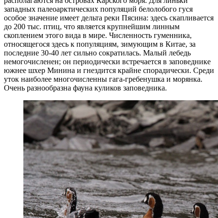
располагаются на островах Карского моря. Для линьки
западных палеоарктических популяций белолобого гуся
особое значение имеет дельта реки Пясина: здесь скапливается
до 200 тыс. птиц, что является крупнейшим линным
скоплением этого вида в мире. Численность гуменника,
относящегося здесь к популяциям, зимующим в Китае, за
последние 30-40 лет сильно сократилась. Малый лебедь
немогочисленен; он периодически встречается в заповеднике
южнее шхер Минина и гнездится крайне спорадически. Среди
уток наиболее многочисленны гага-гребенушка и морянка.
Очень разнообразна фауна куликов заповедника.