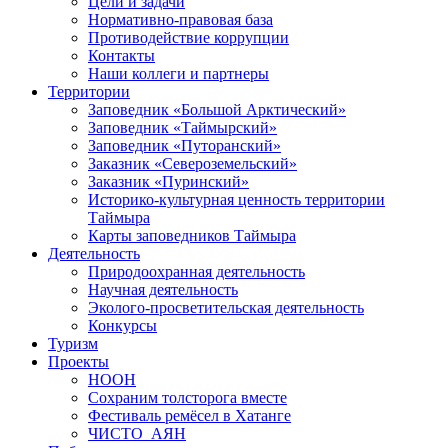
Цели и задачи
Нормативно-правовая база
Противодействие коррупции
Контакты
Наши коллеги и партнеры
Территории
Заповедник «Большой Арктический»
Заповедник «Таймырский»
Заповедник «Путоранский»
Заказник «Североземельский»
Заказник «Пуринский»
Историко-культурная ценность территории
Таймыра
Карты заповедников Таймыра
Деятельность
Природоохранная деятельность
Научная деятельность
Эколого-просветительская деятельность
Конкурсы
Туризм
Проекты
НООН
Сохраним толсторога вместе
Фестиваль ремёсел в Хатанге
ЧИСТО_АЯН