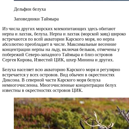
Дельфин белуха
Заповедники Таймыра
Из числа других морских млекопитающих здесь обитают
нерпа и лахтак, белуха. Нерпа и лахтак (морской заяц) широко
встречаются по всей акватории Карского моря, но нерпа
абсолютно преобладает в числе. Максимальные весенние
концентрации нерпы на льду, включая бельков, отмечены у
побережий Северо-западного Таймыра и близ островов
Сергея Кирова, Известий ЦИК, шхер Минина и других.
Белуха населяет всю акваторию Карского моря и регулярно
встречается у всех островов. Вид обычен в окрестностях
Диксона. В северной части Карского моря белуха
немногочисленна. Многочисленные концентрации белух
известны в окрестностях островов ЦИК.