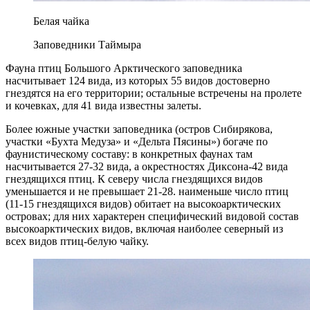
Белая чайка
Заповедники Таймыра
Фауна птиц Большого Арктического заповедника
насчитывает 124 вида, из которых 55 видов достоверно
гнездятся на его территории; остальные встречены на пролете
и кочевках, для 41 вида известны залеты.
Более южные участки заповедника (остров Сибирякова,
участки «Бухта Медуза» и «Дельта Пясины») богаче по
фаунистическому составу: в конкретных фаунах там
насчитывается 27-32 вида, а окрестностях Диксона-42 вида
гнездящихся птиц. К северу числа гнездящихся видов
уменьшается и не превышает 21-28. наименьше число птиц
(11-15 гнездящихся видов) обитает на высокоарктических
островах; для них характерен специфический видовой состав
высокоарктических видов, включая наиболее северный из
всех видов птиц-белую чайку.