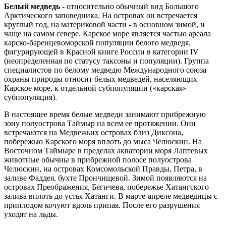
Белый медведь
- относительно обычный вид Большого
Арктического заповедника. На островах он встречается
круглый год, на материковой части - в основном зимой, и
чаще на самом севере. Карское море является частью ареала
карско-баренцевоморской популяции белого медведя,
фигурирующей в Красной книге России в категории IV
(неопределенная по статусу таксоны и популяции). Группа
специалистов по белому медведю Международного союза
охраны природы относит белых медведей, населяющих
Карское море, к отдельной субпопуляции («карская»
субпопуляция).
В настоящее время белые медведи занимают прибрежную
зону полуострова Таймыр на всем ее протяжении. Они
встречаются на Медвежьих островах близ Диксона,
побережью Карского моря вплоть до мыса Челюскин. На
Восточном Таймыре в пределах акватории моря Лаптевых
животные обычны в прибрежной полосе полуострова
Челюскин, на островах Комсомольской Правды, Петра, в
заливе Фаддея, бухте Прончищевой. Зимой появляются на
островах Преображения, Бегичева, побережье Хатангского
залива вплоть до устья Хатанги. В марте-апреле медведицы с
приплодом кочуют вдоль припая. После его разрушения
уходят на льды.