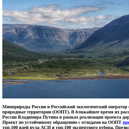
Минприроды России и Российский экологический оператор 
природные территории (ООПТ). В ближайшее время их рас
России Владимира Путина в рамках реализации проекта дор
Проект по устойчивому обращению с отходами на ООПТ
пр
топ-100 идей пула АСИ и топ-100 экспертного отбора. Пре