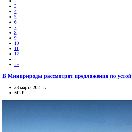
«
3
4
5
6
7
8
9
10
11
12
»
»»
В Минприроды рассмотрят предложения по устой
23 марта 2021 г.
МПР