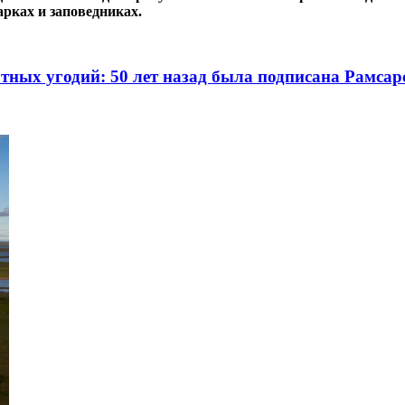
рках и заповедниках.
тных угодий: 50 лет назад была подписана Рамса