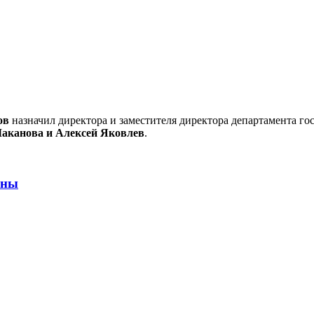
ов
назначил директора и заместителя директора департамента го
аканова и Алексей Яковлев
.
ены