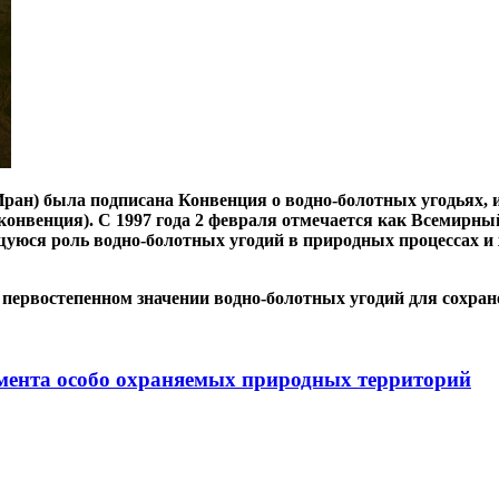
е (Иран) была подписана Конвенция о водно-болотных угодьях
нвенция). С 1997 года 2 февраля отмечается как Всемирный 
юся роль водно-болотных угодий в природных процессах и ж
 первостепенном значении водно-болотных угодий для сохран
мента особо охраняемых природных территорий