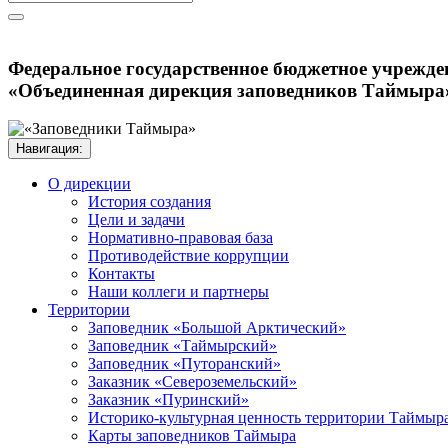
Федеральное государственное бюджетное учрежде
«Объединенная дирекция заповедников Таймыра
Навигация:
О дирекции
История создания
Цели и задачи
Нормативно-правовая база
Противодействие коррупции
Контакты
Наши коллеги и партнеры
Территории
Заповедник «Большой Арктический»
Заповедник «Таймырский»
Заповедник «Путоранский»
Заказник «Североземельский»
Заказник «Пуринский»
Историко-культурная ценность территории Таймыр
Карты заповедников Таймыра