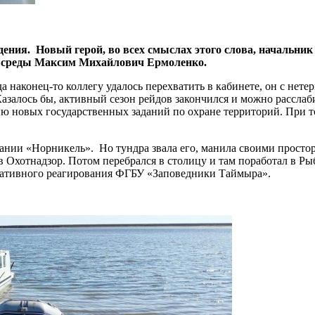
ния. Новый герой, во всех смыслах этого слова, начальник
й среды Максим Михайлович Ермоленко.
 наконец-то коллегу удалось перехватить в кабинете, он с нетерп
Казалось бы, активный сезон рейдов закончился и можно расслаб
ю новых государственных заданий по охране территорий. При то
ании «Норникель». Но тундра звала его, манила своими простор
 в Охотнадзор. Потом перебрался в столицу и там поработал в Ры
ративного реагирования ФГБУ «Заповедники Таймыра».