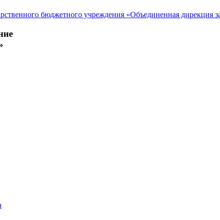
ние
»
а