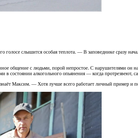
его голосе слышится особая теплота. — В заповеднике сразу нач
нное общение с людьми, порой непростое. С нарушителями он нах
ьми в состоянии алкогольного опьянения — когда протрезвеют, 
наёт Максим. — Хотя лучше всего работает личный пример и п