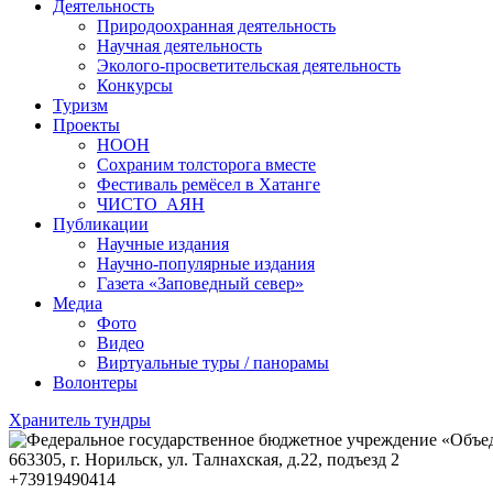
Деятельность
Природоохранная деятельность
Научная деятельность
Эколого-просветительская деятельность
Конкурсы
Туризм
Проекты
НООН
Сохраним толсторога вместе
Фестиваль ремёсел в Хатанге
ЧИСТО_АЯН
Публикации
Научные издания
Научно-популярные издания
Газета «Заповедный север»
Медиа
Фото
Видео
Виртуальные туры / панорамы
Волонтеры
Хранитель тундры
663305
, г.
Норильск
,
ул. Талнахская, д.22, подъезд 2
+73919490414