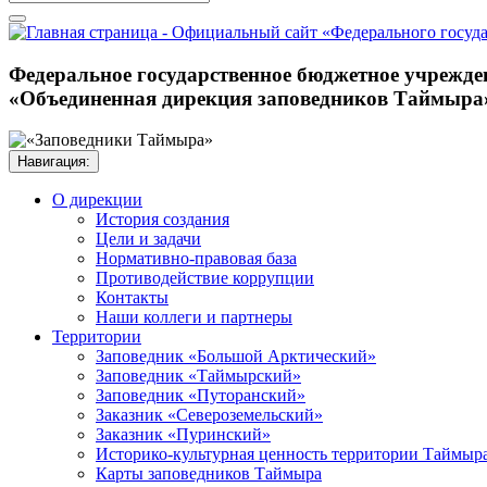
Федеральное государственное бюджетное учрежде
«Объединенная дирекция заповедников Таймыра
Навигация:
О дирекции
История создания
Цели и задачи
Нормативно-правовая база
Противодействие коррупции
Контакты
Наши коллеги и партнеры
Территории
Заповедник «Большой Арктический»
Заповедник «Таймырский»
Заповедник «Путоранский»
Заказник «Североземельский»
Заказник «Пуринский»
Историко-культурная ценность территории Таймыр
Карты заповедников Таймыра