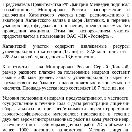
Председатель Правительства РФ Дмитрий Медведев подписал
разработанное Минприроды России распоряжение о
включении Хатангского участка недр, расположенного в
акватории Хатангского залива и моря Лаптевых, в перечень
участков недр федерального значения, предоставляемых без
проведения аукциона. Этим же распоряжением участок
предоставляется в пользование ОАО «НК «Роснефть».
Хатангский участок содержит извлекаемые ресурсы
углеводородов по категории Д2: нефть –82,8 млн тонн, газ –
228,2 млрд куб. м, конденсат – 13,6 млн тонн.
Как отметил глава Минприроды России Сергей Донской,
размер разового платежа за пользование недрами составит
свыше 280 млн рублей. Запасы углеводородного сырья на
государственном балансе запасов полезных ископаемых не
числятся. Площадь участка недр составляет 18,7 тыс. кв. км.
Условия пользования недрами предусматривают, в частности,
осуществление в течение года с даты регистрации лицензии
сбора, анализа и при необходимости переинтерпретации
геолого-геофизических материалов; проведение в течение
двух лет аэромагниторазведочных работ на всем участке недр;
в течение 6 лет – сейсморазведочных работ 2D в объеме не
менее 1000 погонных километров. Условия лицензии