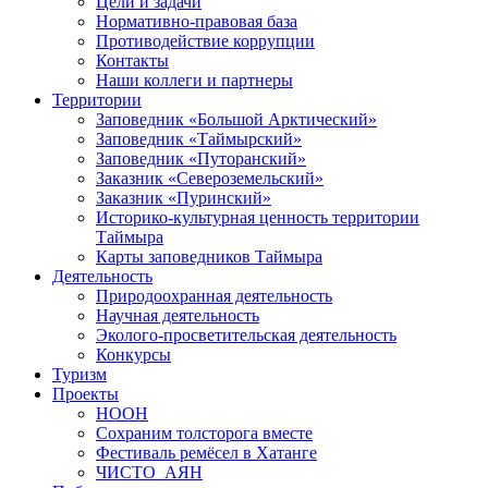
Цели и задачи
Нормативно-правовая база
Противодействие коррупции
Контакты
Наши коллеги и партнеры
Территории
Заповедник «Большой Арктический»
Заповедник «Таймырский»
Заповедник «Путоранский»
Заказник «Североземельский»
Заказник «Пуринский»
Историко-культурная ценность территории
Таймыра
Карты заповедников Таймыра
Деятельность
Природоохранная деятельность
Научная деятельность
Эколого-просветительская деятельность
Конкурсы
Туризм
Проекты
НООН
Сохраним толсторога вместе
Фестиваль ремёсел в Хатанге
ЧИСТО_АЯН