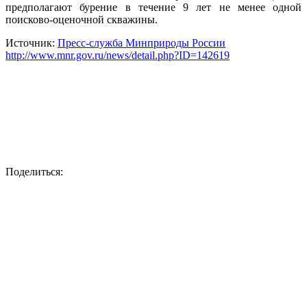
предполагают бурение в течение 9 лет не менее одной
поисково-оценочной скважины.
Источник:
Пресс-служба Минприроды России
http://www.mnr.gov.ru/news/detail.php?ID=142619
Поделиться: