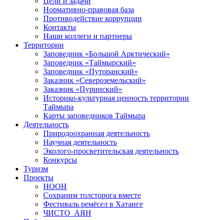
Цели и задачи
Нормативно-правовая база
Противодействие коррупции
Контакты
Наши коллеги и партнеры
Территории
Заповедник «Большой Арктический»
Заповедник «Таймырский»
Заповедник «Путоранский»
Заказник «Североземельский»
Заказник «Пуринский»
Историко-культурная ценность территории
Таймыра
Карты заповедников Таймыра
Деятельность
Природоохранная деятельность
Научная деятельность
Эколого-просветительская деятельность
Конкурсы
Туризм
Проекты
НООН
Сохраним толсторога вместе
Фестиваль ремёсел в Хатанге
ЧИСТО_АЯН