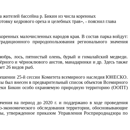
 жителей бассейна р. Бикин из числа коренных
товку кедрового ореха и целебных трав», - пояснил глава
 коренных малочисленных народов края. В состав парка войдут:
традиционного природопользования регионального значения
юбрь, лось, пятнистый олень, бурый и гималайский медведи.
ёрного и чёрноклювого аистов, манадаринки и др. Здесь также
ает 26 видов рыб.
решении 25-й сессии Комитета всемирного наследия ЮНЕСКО.
оны был внесен в предварительный список объектов Всемирного
реки Бикин особо охраняемую природную территорию (ООПТ)
ения на период до 2020 г. и поддержано в ходе проведения
о-экономического обследования территории, обосновывающие
зы, утвержденное приказом Управления Росприроднадзора по