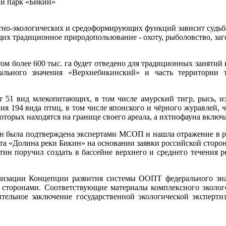
ый парк «Бикин»
итно-экологических и средоформирующих функций зависит судьба
х традиционное природопользование - охоту, рыболовство, заго
ом более 600 тыс. га будет отведено для традиционных занятий
нального значения «Верхнебикинский» и часть территории 
т 51 вид млекопитающих, в том числе амурский тигр, рысь, из
 194 вида птиц, в том числе японского и чёрного журавлей, ч
оторых находятся на границе своего ареала, а ихтиофауна включ
ин была подтверждена экспертами МСОП и нашла отражение в 
екта «Долина реки Бикин» на основании заявки российской стор
 поручил создать в бассейне верхнего и среднего течения 
ализации Концепции развития системы ООПТ федерального знач
 сторонами. Соответствующие материалы комплексного эколог
ительное заключение государственной экологической эксперти