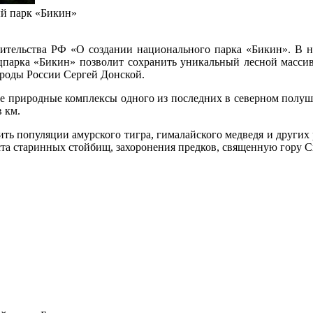
ый парк «Бикин»
ительства РФ «О создании национального парка «Бикин». В н
 нацпарка «Бикин» позволит сохранить уникальный лесной масс
роды России Сергей Донской.
е природные комплексы одного из последних в северном полу
 км.
ть популяции амурского тигра, гималайского медведя и других
та старинных стойбищ, захоронения предков, священную гору С