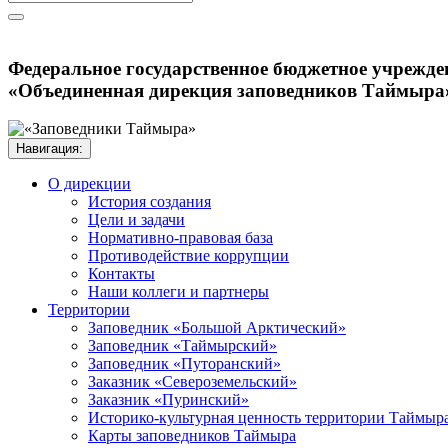
Федеральное государственное бюджетное учрежде
«Объединенная дирекция заповедников Таймыра
Навигация:
О дирекции
История создания
Цели и задачи
Нормативно-правовая база
Противодействие коррупции
Контакты
Наши коллеги и партнеры
Территории
Заповедник «Большой Арктический»
Заповедник «Таймырский»
Заповедник «Путоранский»
Заказник «Североземельский»
Заказник «Пуринский»
Историко-культурная ценность территории Таймыр
Карты заповедников Таймыра