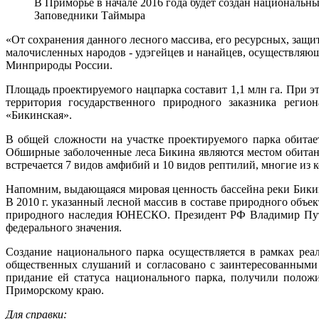
В Приморье в начале 2016 года будет создан национальн
Заповедники Таймыра
«От сохранения данного лесного массива, его ресурсных, защ
малочисленных народов - удэгейцев и нанайцев, осуществляющи
Минприроды России.
Площадь проектируемого нацпарка составит 1,1 млн га. При эт
территория государственного природного заказника регио
«Бикинская».
В общей сложности на участке проектируемого парка обитае
Обширные заболоченные леса Бикина являются местом обитания
встречается 7 видов амфибий и 10 видов рептилий, многие из к
Напомним, выдающаяся мировая ценность бассейна реки Бик
В 2010 г. указанный лесной массив в составе природного объ
природного наследия ЮНЕСКО. Президент РФ Владимир Путин
федерального значения.
Создание национального парка осуществляется в рамках ре
общественных слушаний и согласовано с заинтересованными
придание ей статуса национального парка, получили полож
Приморскому краю.
Для справки: