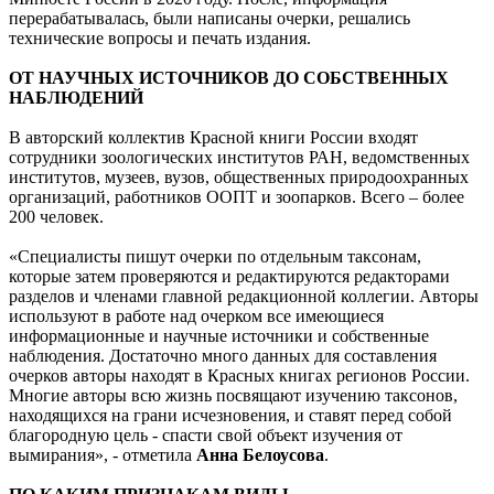
Актуальный список был утверждён и зарегистрирован в
Минюсте России в 2020 году. После, информация
перерабатывалась, были написаны очерки, решались
технические вопросы и печать издания.
ОТ НАУЧНЫХ ИСТОЧНИКОВ ДО СОБСТВЕННЫХ
НАБЛЮДЕНИЙ
В авторский коллектив Красной книги России входят
сотрудники зоологических институтов РАН, ведомственных
институтов, музеев, вузов, общественных природоохранных
организаций, работников ООПТ и зоопарков. Всего – более
200 человек.
«Специалисты пишут очерки по отдельным таксонам,
которые затем проверяются и редактируются редакторами
разделов и членами главной редакционной коллегии. Авторы
используют в работе над очерком все имеющиеся
информационные и научные источники и собственные
наблюдения. Достаточно много данных для составления
очерков авторы находят в Красных книгах регионов России.
Многие авторы всю жизнь посвящают изучению таксонов,
находящихся на грани исчезновения, и ставят перед собой
благородную цель - спасти свой объект изучения от