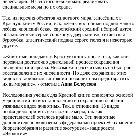
увеличивается площадь ареала. А ещё – отказ от видов,
которые заходят на территорию России случайно и
нерегулярно. Из-за этого невозможно реализовать
специальные меры по их охране.
Так, из перечня объектов животного мира, занесённых в
Красную книгу России, исключены восточный подвид малого
лебедя, японский бекас, европейский средний пёстрый дятел,
обыкновенный серый сорокопут, даурский ёж, гигантская
бурозубка, атлантический подвид серого тюленя и некоторые
другие.
«Животные попадают в Красную книгу после того, как они
пережили достаточно длительный процесс сокращения
численности и ареала. Невозможно рассчитывать на быстрое
восстановление их численности. Но даже сохранение этих
видов в стабильном состоянии позволит нам предотвратить
их вымирание», - отметила
Анна Белоусова
.
Исследования учёных для Красной книги становятся основой
мероприятий по восстановлению и сохранению особенно
уязвимых видов животных. Так, в отношении 13 видов
необходимо принять неотложные меры, так как
представителей осталось крайне мало. Эти животные
дополнительно включены в федеральный проект «Сохранение