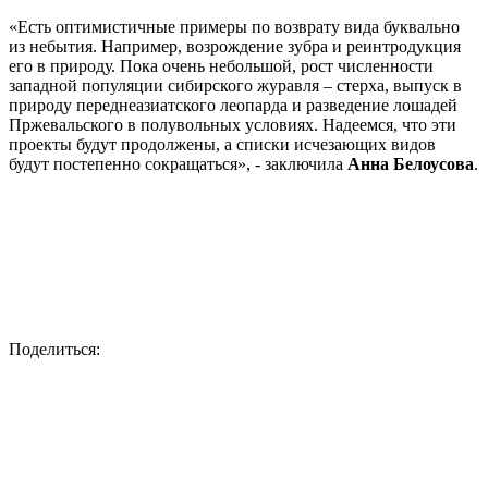
биоразнообразия и развитие экотуризма» нацпроекта
«Экология».
«Есть оптимистичные примеры по возврату вида буквально
из небытия. Например, возрождение зубра и реинтродукция
его в природу. Пока очень небольшой, рост численности
западной популяции сибирского журавля – стерха, выпуск в
природу переднеазиатского леопарда и разведение лошадей
Пржевальского в полувольных условиях. Надеемся, что эти
проекты будут продолжены, а списки исчезающих видов
будут постепенно сокращаться», - заключила
Анна Белоусова
.
Поделиться: