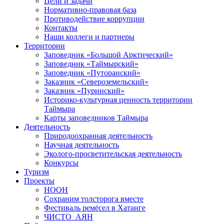
О дирекции
История создания
Цели и задачи
Нормативно-правовая база
Противодействие коррупции
Контакты
Наши коллеги и партнеры
Территории
Заповедник «Большой Арктический»
Заповедник «Таймырский»
Заповедник «Путоранский»
Заказник «Североземельский»
Заказник «Пуринский»
Историко-культурная ценность территории
Таймыра
Карты заповедников Таймыра
Деятельность
Природоохранная деятельность
Научная деятельность
Эколого-просветительская деятельность
Конкурсы
Туризм
Проекты
НООН
Сохраним толсторога вместе