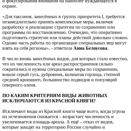
использовали статус природоохранного приоритета, который
был разработан для сохранения наиболее уязвимых таксонов
и фокусирования внимания на наиболее нуждающихся в
охране.
«Для таксонов, занесённых в группу приоритета I, требуется
незамедлительно принять комплексные меры, включая
разработку и реализацию стратегии по сохранению или
программы по восстановлению. Очевидно, что оперативно
подготовить стратегии или планы действий довольно сложно.
Однако часть работы по организации специальных мер могут
взять на себя регионы», - отметила
Анна Белоусова
.
В число вновь занесённых видов, для которых стало известно,
что их численность или ареал распространения сильно
сократились и нужны специальные меры по сохранению,
вошли серый гусь, дубровник, кольчатая горлица, степной
средний кроншнеп, большинство подвидов и популяций
северного оленя.
ПО КАКИМ КРИТЕРИЯМ ВИДЫ ЖИВОТНЫХ
ИСКЛЮЧАЮТСЯ ИЗ КРАСНОЙ КНИГИ?
Исключают виды из Красной книги чаще всего, когда угроза
их исчезновения снижается – возрастает численность и