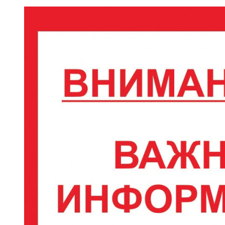
природных территорий (ООПТ) и их охранных
зон!