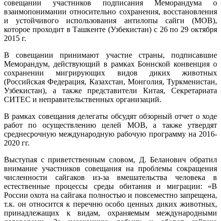
совещании участников подписания Меморандума о
взаимопонимании относительно сохранения, восстановления
и устойчивого использования антилопы сайги (МОВ),
которое проходит в Ташкенте (Узбекистан) с 26 по 29 октября
2015 г.
В совещании принимают участие страны, подписавшие
Меморандум, действующий в рамках Боннской конвенция о
сохранении мигрирующих видов диких животных
(Российская Федерация, Казахстан, Монголия, Туркменистан,
Узбекистан), а также представители Китая, Секретариата
СИТЕС и неправительственных организаций.
В рамках совещания делегаты обсудят обзорный отчет о ходе
работ по осуществлению целей МOВ, а также утвердят
среднесрочную международную рабочую программу на 2016-
2020 гг.
Выступая с приветственным словом, Д. Беланович обратил
внимание участников совещания на проблемы сокращения
численности сайгаков из-за вмешательства человека в
естественные процессы среды обитания и миграции: «В
России охота на сайгака полностью и повсеместно запрещена,
т.к. он относится к перечню особо ценных диких животных,
принадлежащих к видам, охраняемым международными