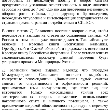
договорами. За незаконную добычу и оборот сайгака
предусмотрена уголовная ответственность в виде лишения
свободы на срок до 7 лет. Однако для пресечения незаконного
оборота рогов сайгака, провоцирующего браконьерство,
необходимо углубление и интенсификация сотрудничества со
странами ареала, странами-потребителями и СИТЕС».
В связи с этим Д. Беланович поставил вопрос о том, чтобы
пересмотреть взгляды на стратегию сохранения сайгака: «В
России в этом плане уже многое делается. Так сайгак уже
включен в Красные книги Республики Калмыкия,
Оренбургской и Омской областей, и предложен к внесению в
Красную книгу Российской Федерации. После установленных
законодательством процедур данный перечень будет
утвержден приказом Минприроды России».
Д. Беланович также выразил надежду, что площадка
Международного Совещания позволит выработать
конкретные рекомендации: «Дальнейшая судьба сайгака
зависит от оперативности и эффективности решений,
принимаемых теми государствами, где этот вид еще
встречается. Только консолидация усилий всех
заинтересованных сторон, совместное использование
накопленного опыта и научного потенциала, а также
привлечение широкой общественности приведут к перелому
ситуации, сохранению и восстановлению некогда