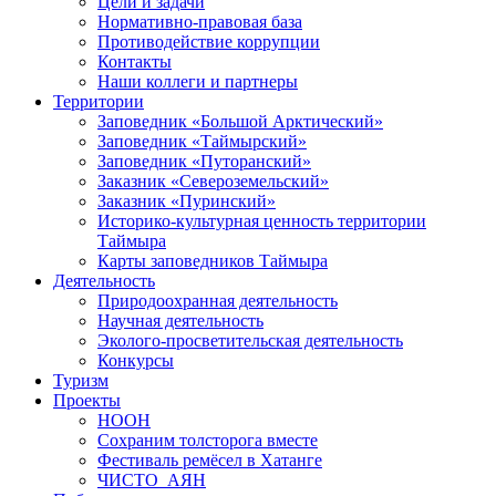
Цели и задачи
Нормативно-правовая база
Противодействие коррупции
Контакты
Наши коллеги и партнеры
Территории
Заповедник «Большой Арктический»
Заповедник «Таймырский»
Заповедник «Путоранский»
Заказник «Североземельский»
Заказник «Пуринский»
Историко-культурная ценность территории
Таймыра
Карты заповедников Таймыра
Деятельность
Природоохранная деятельность
Научная деятельность
Эколого-просветительская деятельность
Конкурсы
Туризм
Проекты
НООН
Сохраним толсторога вместе
Фестиваль ремёсел в Хатанге
ЧИСТО_АЯН