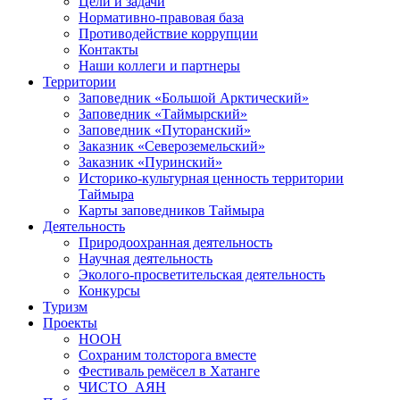
О дирекции
История создания
Цели и задачи
Нормативно-правовая база
Противодействие коррупции
Контакты
Наши коллеги и партнеры
Территории
Заповедник «Большой Арктический»
Заповедник «Таймырский»
Заповедник «Путоранский»
Заказник «Североземельский»
Заказник «Пуринский»
Историко-культурная ценность территории
Таймыра
Карты заповедников Таймыра
Деятельность
Природоохранная деятельность
Научная деятельность
Эколого-просветительская деятельность
Конкурсы
Туризм
Проекты
НООН
Сохраним толсторога вместе