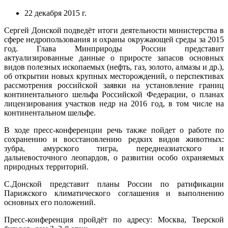
пресс-центре ТАСС
22 декабря 2015 г.
Сергей Донской подведёт итоги деятельности министерства в
сфере недропользования и охраны окружающей среды за 2015
год. Глава Минприроды России представит
актуализированные данные о приросте запасов основных
видов полезных ископаемых (нефть, газ, золото, алмазы и др.),
об открытии новых крупных месторождений, о перспективах
рассмотрения российской заявки на установление границ
континентального шельфа Российской Федерации, о планах
лицензирования участков недр на 2016 год, в том числе на
континентальном шельфе.
В ходе пресс-конференции речь также пойдет о работе по
сохранению и восстановлению редких видов животных:
зубра, амурского тигра, переднеазиатского и
дальневосточного леопардов, о развитии особо охраняемых
природных территорий.
С.Донской представит планы России по ратификации
Парижского климатического соглашения и выполнению
основных его положений.