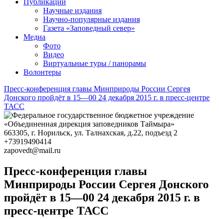
Фестиваль ремёсел в Хатанге
ЧИСТО_АЯН
Публикации
Научные издания
Научно-популярные издания
Газета «Заповедный север»
Медиа
Фото
Видео
Виртуальные туры / панорамы
Волонтеры
Пресс-конференция главы Минприроды России Сергея
Донского пройдёт в 15—00 24 декабря 2015 г. в пресс-центре
ТАСС
663305
, г.
Норильск
,
ул. Талнахская, д.22, подъезд 2
+73919490414
zapovedt@mail.ru
Пресс-конференция главы
Минприроды России Сергея Донского
пройдёт в 15—00 24 декабря 2015 г. в