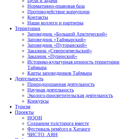
Цели и задачи
Нормативно-правовая база
Противодействие коррупции
Контакты
Наши коллеги и партнеры
Территории
Заповедник «Большой Арктический»
Заповедник «Таймырский»
Заповедник «Путоранский»
Заказник «Североземельский»
Заказник «Пуринский»
Историко-культурная ценность территории
Таймыра
Карты заповедников Таймыра
Деятельность
Природоохранная деятельность
Научная деятельность
Эколого-просветительская деятельность
Конкурсы
Туризм
Проекты
НООН
Сохраним толсторога вместе
Фестиваль ремёсел в Хатанге
ЧИСТО_АЯН