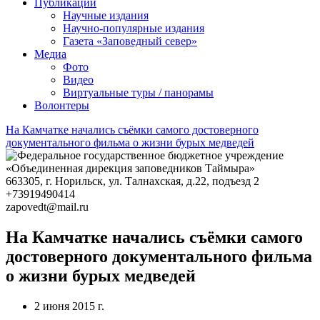
Фестиваль ремёсел в Хатанге
ЧИСТО_АЯН
Публикации
Научные издания
Научно-популярные издания
Газета «Заповедный север»
Медиа
Фото
Видео
Виртуальные туры / панорамы
Волонтеры
На Камчатке начались съёмки самого достоверного
документального фильма о жизни бурых медведей
663305
, г.
Норильск
,
ул. Талнахская, д.22, подъезд 2
+73919490414
zapovedt@mail.ru
На Камчатке начались съёмки самого
достоверного документального фильма
о жизни бурых медведей