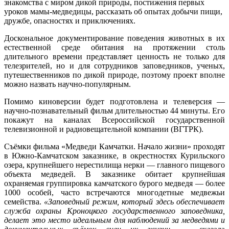
Авторы проекта рассчитывают открыть тайны взросления
только появившихся на свет медвежат, показать процесс их
знакомства с миром дикой природы, постижения первых
уроков мамы-медведицы, рассказать об опытах добычи пищи,
дружбе, опасностях и приключениях.
Доскональное документирование поведения животных в их
естественной среде обитания на протяжении столь
длительного времени представляет ценность не только для
телезрителей, но и для сотрудников заповедников, ученых,
путешественников по дикой природе, поэтому проект вполне
можно назвать научно-популярным.
Помимо киноверсии будет подготовлена и телеверсия —
научно-познавательный фильм длительностью 44 минуты. Его
покажут на каналах Всероссийской государственной
телевизионной и радиовещательной компании (ВГТРК).
Съёмки фильма «Медведи Камчатки. Начало жизни» проходят
в Южно-Камчатском заказнике, в окрестностях Курильского
озера, крупнейшего нерестилища нерки — главного пищевого
объекта медведей. В заказнике обитает крупнейшая
охраняемая группировка камчатского бурого медведя — более
1000 особей, часто встречаются многодетные медвежьи
семейства.
«Заповедный режим, который здесь обеспечивает