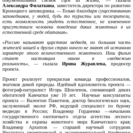
служба охраны Кроноцкого государственного заповедника,
делает это место идеальным для наблюдений за медведями и
документальных съёмок сцен их жизни,
— сказала
Александра Филаткина
, заместитель директора по развитию
Кроноцкого заповедника.
— Только благодаря существованию
заповедников, у людей, будь то туристы или телезрители,
есть возможность увидеть естественное, не измененное
присутствием человека поведение диких животных в их
естественной среде обитания».
«Россию называют царством медведя, но большая часть
жителей нашей и других стран ничего не знают об истинном
характере этого величественного животного. Наш фильм
станет настоящим окном в «медвежью
реальность», —
сказала
Ирина Журавлева,
продюсер
проекта.
Проект реализует прекрасная команда профессионалов,
знатоков дикой природы. Идейный вдохновитель проекта —
фотограф-натуралист Игорь Шпиленок, снимающий диких
обитателей Камчатки уже 10 лет. Научные консультанты
проекта — Валентин Пажетнов, доктор биологических наук,
заслуженный эколог РФ, ведущий специалист по бурому
медведю в России; Владимир Гордиенко —начальник
государственного охотничьего отдела агентства лесного
хозяйства и охраны животного мира Камчатского края;