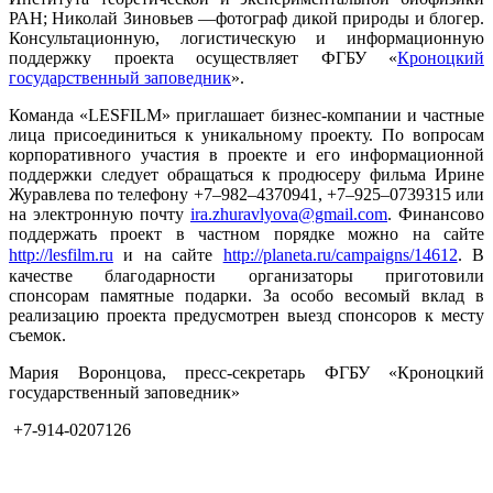
Владимир Архипов — старший научный сотрудник
Института теоретической и экспериментальной биофизики
РАН; Николай Зиновьев —фотограф дикой природы и блогер.
Консультационную, логистическую и информационную
поддержку проекта осуществляет ФГБУ «
Кроноцкий
государственный заповедник
».
Команда «LESFILM» приглашает бизнес-компании и частные
лица присоединиться к уникальному проекту. По вопросам
корпоративного участия в проекте и его информационной
поддержки следует обращаться к продюсеру фильма Ирине
Журавлева по телефону +7–982–4370941, +7–925–0739315 или
на электронную почту
ira.zhuravlyova@gmail.com
. Финансово
поддержать проект в частном порядке можно на сайте
http://lesfilm.ru
и на сайте
http://planeta.ru/campaigns/14612
. В
качестве благодарности организаторы приготовили
спонсорам памятные подарки. За особо весомый вклад в
реализацию проекта предусмотрен выезд спонсоров к месту
съемок.
Мария Воронцова, пресс-секретарь ФГБУ «Кроноцкий
государственный заповедник»
+7-914-0207126