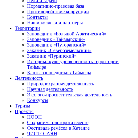
О дирекции
История создания
Цели и задачи
Нормативно-правовая база
Противодействие коррупции
Контакты
Наши коллеги и партнеры
Территории
Заповедник «Большой Арктический»
Заповедник «Таймырский»
Заповедник «Путоранский»
Заказник «Североземельский»
Заказник «Пуринский»
Историко-культурная ценность территории
Таймыра
Карты заповедников Таймыра
Деятельность
Природоохранная деятельность
Научная деятельность
Эколого-просветительская деятельность
Конкурсы
Туризм
Проекты
НООН
Сохраним толсторога вместе