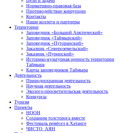
Цели и задачи
Нормативно-правовая база
Противодействие коррупции
Контакты
Наши коллеги и партнеры
Территории
Заповедник «Большой Арктический»
Заповедник «Таймырский»
Заповедник «Путоранский»
Заказник «Североземельский»
Заказник «Пуринский»
Историко-культурная ценность территории
Таймыра
Карты заповедников Таймыра
Деятельность
Природоохранная деятельность
Научная деятельность
Эколого-просветительская деятельность
Конкурсы
Туризм
Проекты
НООН
Сохраним толсторога вместе
Фестиваль ремёсел в Хатанге
ЧИСТО_АЯН