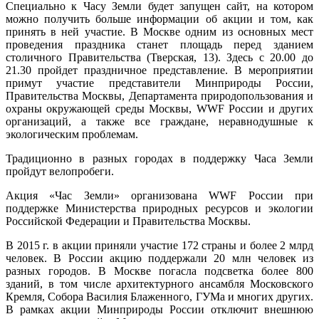
Специально к Часу Земли будет запущен сайт, на котором
можно получить больше информации об акции и том, как
принять в ней участие. В Москве одним из основных мест
проведения праздника станет площадь перед зданием
столичного Правительства (Тверская, 13). Здесь с 20.00 до
21.30 пройдет праздничное представление. В мероприятии
примут участие представители Минприроды России,
Правительства Москвы, Департамента природопользования и
охраны окружающей среды Москвы, WWF России и других
организаций, а также все граждане, неравнодушные к
экологическим проблемам.
Традиционно в разных городах в поддержку Часа Земли
пройдут велопробеги.
Акция «Час Земли» организована WWF России при
поддержке Министерства природных ресурсов и экологии
Российской Федерации и Правительства Москвы.
В 2015 г. в акции приняли участие 172 страны и более 2 млрд
человек. В России акцию поддержали 20 млн человек из
разных городов. В Москве погасла подсветка более 800
зданий, в том числе архитектурного ансамбля Московского
Кремля, Собора Василия Блаженного, ГУМа и многих других.
В рамках акции Минприроды России отключит внешнюю