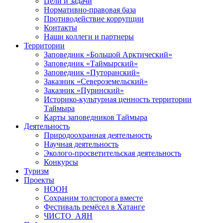
Цели и задачи
Нормативно-правовая база
Противодействие коррупции
Контакты
Наши коллеги и партнеры
Территории
Заповедник «Большой Арктический»
Заповедник «Таймырский»
Заповедник «Путоранский»
Заказник «Североземельский»
Заказник «Пуринский»
Историко-культурная ценность территории
Таймыра
Карты заповедников Таймыра
Деятельность
Природоохранная деятельность
Научная деятельность
Эколого-просветительская деятельность
Конкурсы
Туризм
Проекты
НООН
Сохраним толсторога вместе
Фестиваль ремёсел в Хатанге
ЧИСТО_АЯН