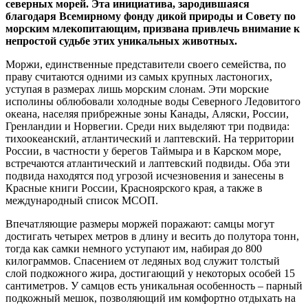
морским млекопитающим, призвана привлечь внимание к
непростой судьбе этих уникальных животных.
Моржи, единственные представители своего семейства, по
праву считаются одними из самых крупных ластоногих,
уступая в размерах лишь морским слонам. Эти морские
исполины облюбовали холодные воды Северного Ледовитого
океана, населяя прибрежные зоны Канады, Аляски, России,
Гренландии и Норвегии. Среди них выделяют три подвида:
тихоокеанский, атлантический и лаптевский. На территории
России, в частности у берегов Таймыра и в Карском море,
встречаются атлантический и лаптевский подвиды. Оба эти
подвида находятся под угрозой исчезновения и занесены в
Красные книги России, Красноярского края, а также в
международный список МСОП.
Впечатляющие размеры моржей поражают: самцы могут
достигать четырех метров в длину и весить до полутора тонн,
тогда как самки немного уступают им, набирая до 800
килограммов. Спасением от ледяных вод служит толстый
слой подкожного жира, достигающий у некоторых особей 15
сантиметров. У самцов есть уникальная особенность – парный
подкожный мешок, позволяющий им комфортно отдыхать на
воде.