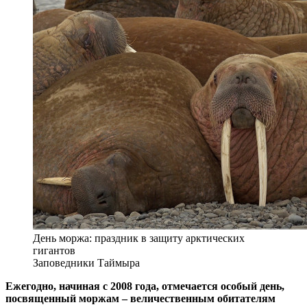
День моржа: праздник в защиту арктических
гигантов
Заповедники Таймыра
Ежегодно, начиная с 2008 года, отмечается особый день,
посвященный моржам – величественным обитателям
северных морей. Эта инициатива, зародившаяся
благодаря Всемирному фонду дикой природы и Совету по