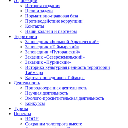
Цели и задачи
Нормативно-правовая база
Противодействие коррупции
Контакты
Наши коллеги и партнеры
Территории
Заповедник «Большой Арктический»
Заповедник «Таймырский»
Заповедник «Путоранский»
Заказник «Североземельский»
Заказник «Пуринский»
Историко-культурная ценность территории
Таймыра
Карты заповедников Таймыра
Деятельность
Природоохранная деятельность
Научная деятельность
Эколого-просветительская деятельность
Конкурсы
Туризм
Проекты
НООН
Сохраним толсторога вместе
Фестиваль ремёсел в Хатанге
ЧИСТО_АЯН