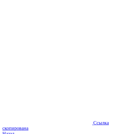
Ссылка
скопирована
Назад
Регистрация туристов