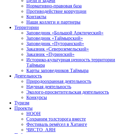
Цели и задачи
Нормативно-правовая база
Противодействие коррупции
Контакты
Наши коллеги и партнеры
Территории
Заповедник «Большой Арктический»
Заповедник «Таймырский»
Заповедник «Путоранский»
Заказник «Североземельский»
Заказник «Пуринский»
Историко-культурная ценность территории
Таймыра
Карты заповедников Таймыра
Деятельность
Природоохранная деятельность
Научная деятельность
Эколого-просветительская деятельность
Конкурсы
Туризм
Проекты
НООН
Сохраним толсторога вместе
Фестиваль ремёсел в Хатанге
ЧИСТО_АЯН